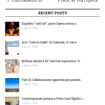
Contradaioli si
Place, al via l’opera
nasce, Pila prepara
street art di Vesprini
RECENT POSTS
la tre giorni di festa
a Casette d’Ete
Rigoletto "sold out", piace l'opera estiva a ...
5 Agosto 2026
titolare
Avis "Sotto le Stelle" di Cretarola, DJ set e...
4 Agosto 2026
Buffone chiude il 20° festival organistico "A...
4 Agosto 2026
Patti di Collaborazione approvati per prender...
4 Agosto 2026
Confartigianato premia a Porto Sant'Elpidio c...
3 Agosto 2026