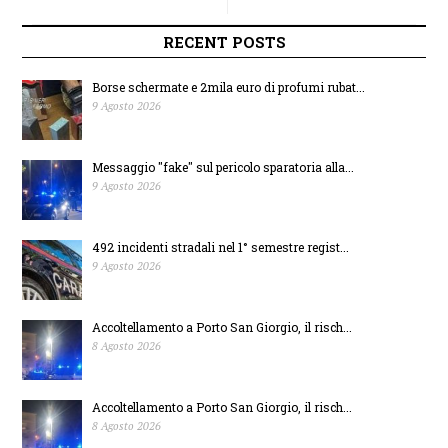
Sociale a Porto
nominata neo
RECENT POSTS
Sant’Elpidio, il 21 e
direttrice Uoc
Borse schermate e 2mila euro di profumi rubat...
9 Agosto 2026
22 settembre Premio
Pediatria al “Murri”
Messaggio "fake" sul pericolo sparatoria alla...
Generosità in
di Fermo
9 Agosto 2026
memoria di Daniela
492 incidenti stradali nel 1° semestre regist...
9 Agosto 2026
Accoltellamento a Porto San Giorgio, il risch...
8 Agosto 2026
Accoltellamento a Porto San Giorgio, il risch...
8 Agosto 2026