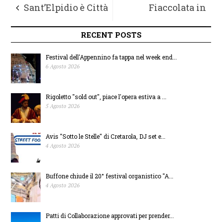
Sant’Elpidio è Città
Fiaccolata in
che Legge 2024/26:
memoria di
RECENT POSTS
qualifica per
Emanuela, invito
Festival dell'Appennino fa tappa nel week end...
6 Agosto 2026
accedere a bandi
della presidente CPO
Rigoletto "sold out", piace l'opera estiva a ...
sulla promozione
Vitturini per il 18
5 Agosto 2026
del libro
gennaio a
Avis "Sotto le Stelle" di Cretarola, DJ set e...
4 Agosto 2026
Ripaberarda
Buffone chiude il 20° festival organistico "A...
4 Agosto 2026
Patti di Collaborazione approvati per prender...