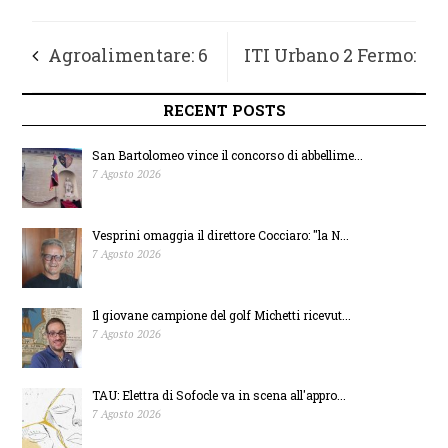
Agroalimentare: 6
ITI Urbano 2 Fermo:
aziende
approvato progetto
RECENT POSTS
marchigiane in fiera
per riqualificare il
San Bartolomeo vince il concorso di abbellime...
7 Agosto 2026
al 46° SIGEP di
parco del Girfalco
Vesprini omaggia il direttore Cocciaro: "la N...
Rimini
7 Agosto 2026
Il giovane campione del golf Michetti ricevut...
7 Agosto 2026
TAU: Elettra di Sofocle va in scena all'appro...
7 Agosto 2026