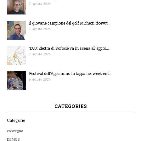
domande entro il 14
7 Agosto 2026
novembre
Il giovane campione del golf Michetti ricevut...
7 Agosto 2026
TAU: Elettra di Sofocle va in scena all'appro...
7 Agosto 2026
Festival dell'Appennino fa tappa nel week end...
6 Agosto 2026
CATEGORIES
Categorie
convegno
DEMOS