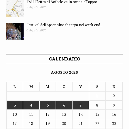
TAU: Elettra di Sofocle va in scena all'appro...
7 Agosto 2026
Festival dell'Appennino fa tappa nel week end...
6 Agosto 2026
CALENDARIO
AGOSTO 2026
L
M
M
G
V
S
D
1
2
3
4
5
6
7
8
9
10
11
12
13
14
15
16
17
18
19
20
21
22
23