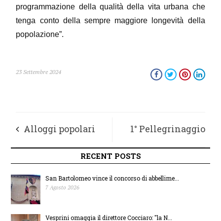
programmazione della qualità della vita urbana che
tenga conto della sempre maggiore longevità della
popolazione”.
23 Settembre 2024
Alloggi popolari
1° Pellegrinaggio
per famiglie
Famiglia Alpina dal
RECENT POSTS
sangiorgesi in
27 al 29 settembre a
San Bartolomeo vince il concorso di abbellime...
7 Agosto 2026
difficoltà, le
Loreto
Vesprini omaggia il direttore Cocciaro: "la N...