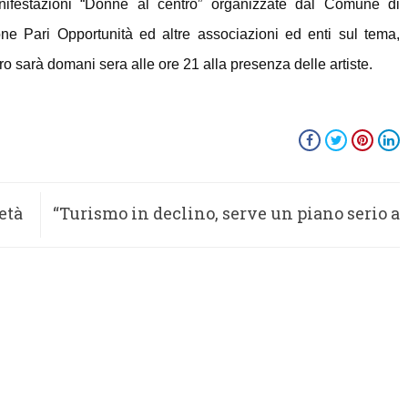
manifestazioni “Donne al centro” organizzate dal Comune di
e Pari Opportunità ed altre associazioni ed enti sul tema,
tro sarà domani sera alle ore 21 alla presenza delle artiste.
età
“Turismo in declino, serve un piano serio a
Porto Sant’Elpidio”: la nota della minoranza
Pd