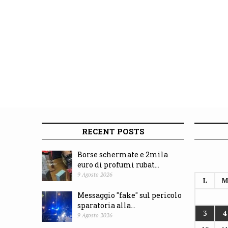
RECENT POSTS
Borse schermate e 2mila
euro di profumi rubat...
9 Agosto 2026
L
M
Messaggio "fake" sul pericolo
sparatoria alla...
3
4
9 Agosto 2026