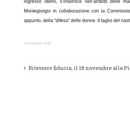
ingresso libero, s’inserisce nell’ambito delle 
Montegiorgio in collaborazione con la Commission
appunto, della “difesa” delle donne. Il taglio del nas
15 Novembre 2024
Ritessere fiducia, il 18 novembre alla Pi
di Fermo giornata di preghiera per le
vittime degli abusi