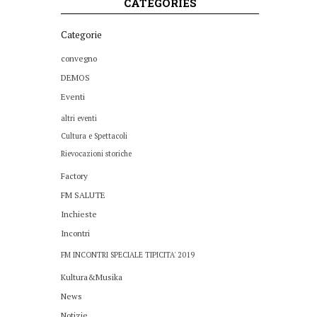
CATEGORIES
Categorie
convegno
DEMOS
Eventi
altri eventi
Cultura e Spettacoli
Rievocazioni storiche
Factory
FM SALUTE
Inchieste
Incontri
FM INCONTRI SPECIALE TIPICITA' 2019
Kultura&Musika
News
Notizie