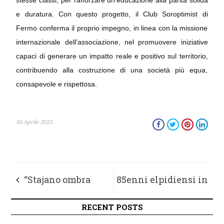
stesse classi, per rafforzare un’educazione alla parità solida
e duratura. Con questo progetto, il Club Soroptimist di
Fermo conferma il proprio impegno, in linea con la missione
internazionale dell’associazione, nel promuovere iniziative
capaci di generare un impatto reale e positivo sul territorio,
contribuendo alla costruzione di una società più equa,
consapevole e rispettosa.
10 Aprile 2025
“Stajano ombra
85enni elpidiensi in
d’artista” in mostra
festa: in 54 al pranzo
RECENT POSTS