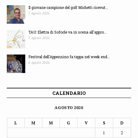
Il giovane campione del golf Michetti ricevut...
7 Agosto 2026
TAU: Elettra di Sofocle va in scena all'appro...
7 Agosto 2026
Festival dell'Appennino fa tappa nel week end...
6 Agosto 2026
CALENDARIO
AGOSTO 2026
L
M
M
G
V
S
D
1
2