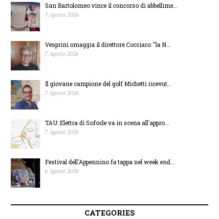
dal 12 aprile alla
con amici e
San Bartolomeo vince il concorso di abbellime...
7 Agosto 2026
biblioteca Spezioli di
famiglie, c’è anche
Vesprini omaggia il direttore Cocciaro: "la N...
Fermo
la Stefanenko
7 Agosto 2026
Il giovane campione del golf Michetti ricevut...
7 Agosto 2026
TAU: Elettra di Sofocle va in scena all'appro...
7 Agosto 2026
Festival dell'Appennino fa tappa nel week end...
6 Agosto 2026
CATEGORIES