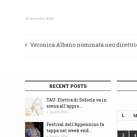
20 Settembre 2024
Veronica Albano nominata neo direttri
Uoc Pediatria al “Murri” di Fermo
RECENT POSTS
TAU: Elettra di Sofocle va in
scena all'appro...
7 Agosto 2026
L
M
Festival dell'Appennino fa
tappa nel week end...
3
4
6 Agosto 2026