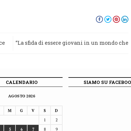
ce
“La sfida di essere giovani in un mondo che
invecchia”, incontro formativo il 24
settembre in Amandola con Stefano Rossi
CALENDARIO
SIAMO SU FACEBO
AGOSTO 2026
M
G
V
S
D
1
2
5
6
7
8
9