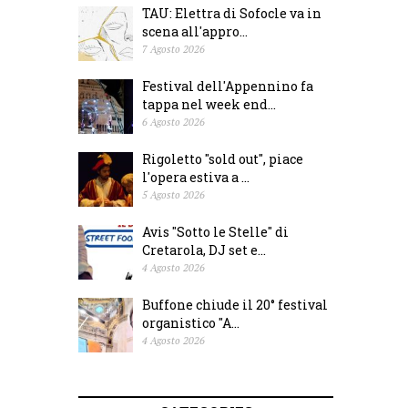
TAU: Elettra di Sofocle va in
scena all'appro...
7 Agosto 2026
Festival dell'Appennino fa
tappa nel week end...
6 Agosto 2026
Rigoletto "sold out", piace
l'opera estiva a ...
5 Agosto 2026
Avis "Sotto le Stelle" di
Cretarola, DJ set e...
4 Agosto 2026
Buffone chiude il 20° festival
organistico "A...
4 Agosto 2026