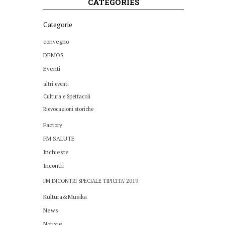
CATEGORIES
Categorie
convegno
DEMOS
Eventi
altri eventi
Cultura e Spettacoli
Rievocazioni storiche
Factory
FM SALUTE
Inchieste
Incontri
FM INCONTRI SPECIALE TIPICITA' 2019
Kultura&Musika
News
Notizie