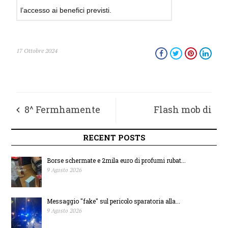
l’accesso ai benefici previsti.
17 Ottobre 2024
8^ Fermhamente
Flash mob di
dal 17 al 20 ottobre in
musicisti tedeschi a
RECENT POSTS
centro storico, ospite
Porto San Giorgio
Borse schermate e 2mila euro di profumi rubat...
9 Agosto 2026
l’astronauta Nespoli
portando “le Marche
Messaggio "fake" sul pericolo sparatoria alla...
in valigia”
9 Agosto 2026