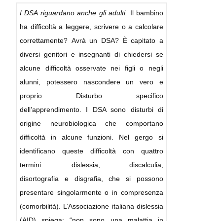
I DSA riguardano anche gli adulti.
Il bambino
ha difficoltà a leggere, scrivere o a calcolare
correttamente? Avrà un DSA? È capitato a
diversi genitori e insegnanti di chiedersi se
alcune difficoltà osservate nei figli o negli
alunni, potessero nascondere un vero e
proprio Disturbo specifico
dell’apprendimento. I DSA sono disturbi di
origine neurobiologica che comportano
difficoltà in alcune funzioni. Nel gergo si
identificano queste difficoltà con quattro
termini: dislessia, discalculia,
disortografia e disgrafia, che si possono
presentare singolarmente o in compresenza
(comorbilità). L’Associazione italiana dislessia
(AID) spiega: “non sono una malattia in