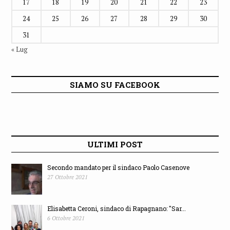
17
18
19
20
21
22
23
24
25
26
27
28
29
30
31
« Lug
SIAMO SU FACEBOOK
ULTIMI POST
Secondo mandato per il sindaco Paolo Casenove
27 Ottobre 2021
Elisabetta Ceroni, sindaco di Rapagnano: "Sar...
6 Ottobre 2021