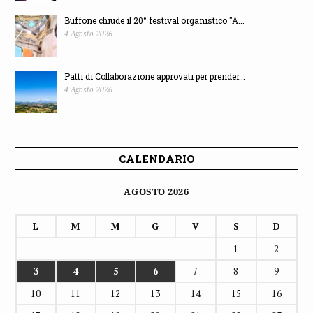
Buffone chiude il 20° festival organistico "A...
4 Agosto 2026
Patti di Collaborazione approvati per prender...
4 Agosto 2026
CALENDARIO
AGOSTO 2026
L
M
M
G
V
S
D
1
2
3
4
5
6
7
8
9
10
11
12
13
14
15
16