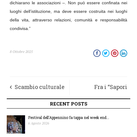
dichiarano le associazioni –. Non può essere confinata nei
luoghi dell’istituzione, ma deve essere costruita nei luoghi
della vita, attraverso relazioni, comunità e responsabilità
condivisa.”
8 Ottobre 2025
Scambio culturale
Fra i “Sapori
fra musicisti
d’autunno” a
RECENT POSTS
fermani e spagnoli
Montefalcone
Festival dell'Appennino fa tappa nel week end...
6 Agosto 2026
ad Alicante
giunge il gelato al