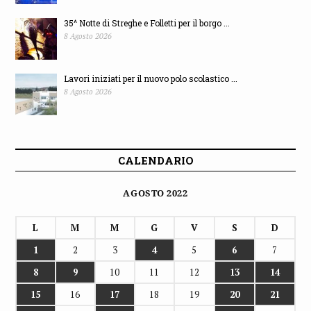
35^ Notte di Streghe e Folletti per il borgo ...
8 Agosto 2026
Lavori iniziati per il nuovo polo scolastico ...
8 Agosto 2026
CALENDARIO
AGOSTO 2022
L
M
M
G
V
S
D
1
2
3
4
5
6
7
8
9
10
11
12
13
14
15
16
17
18
19
20
21