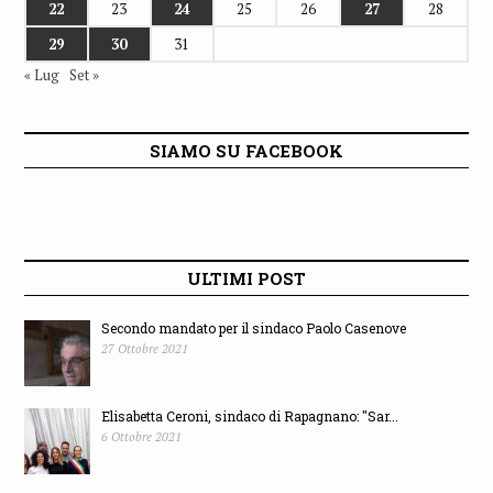
22
23
24
25
26
27
28
29
30
31
« Lug
Set »
SIAMO SU FACEBOOK
ULTIMI POST
Secondo mandato per il sindaco Paolo Casenove
27 Ottobre 2021
Elisabetta Ceroni, sindaco di Rapagnano: "Sar...
6 Ottobre 2021