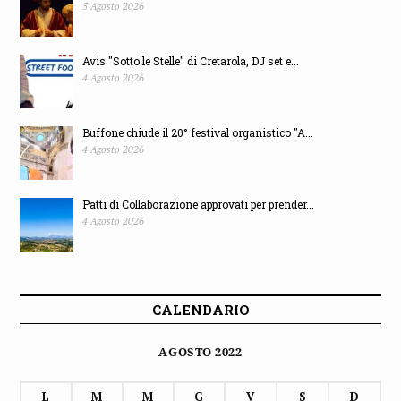
5 Agosto 2026
Avis "Sotto le Stelle" di Cretarola, DJ set e...
4 Agosto 2026
Buffone chiude il 20° festival organistico "A...
4 Agosto 2026
Patti di Collaborazione approvati per prender...
4 Agosto 2026
CALENDARIO
AGOSTO 2022
L
M
M
G
V
S
D