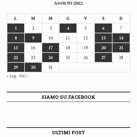
AGOSTO 2022
L
M
M
G
V
S
D
1
2
3
4
5
6
7
8
9
10
11
12
13
14
15
16
17
18
19
20
21
22
23
24
25
26
27
28
29
30
31
« Lug
Set »
SIAMO SU FACEBOOK
ULTIMI POST