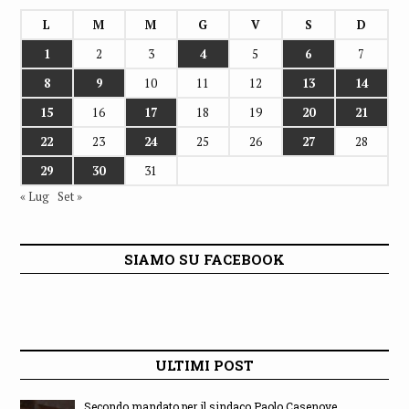
L
M
M
G
V
S
D
1
2
3
4
5
6
7
8
9
10
11
12
13
14
15
16
17
18
19
20
21
22
23
24
25
26
27
28
29
30
31
« Lug
Set »
SIAMO SU FACEBOOK
ULTIMI POST
Secondo mandato per il sindaco Paolo Casenove