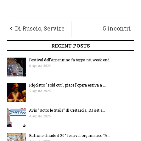
Di Ruscio, Servire
5 incontri
Fermo: “edilizia
partecipati per
RECENT POSTS
residenziale
Scarfini nei centri
Festival dell'Appennino fa tappa nel week end...
6 Agosto 2026
agevolata, tariffe
sociali da Girola a
Rigoletto "sold out", piace l'opera estiva a ...
scontate e consulta
Tre Archi
5 Agosto 2026
per le famiglie”
Avis "Sotto le Stelle" di Cretarola, DJ set e...
4 Agosto 2026
Buffone chiude il 20° festival organistico "A...