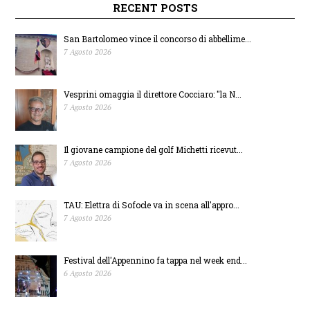
Volley attende il
Lattanzi sulla scia
RECENT POSTS
dream team Perugia
del “si”
San Bartolomeo vince il concorso di abbellime...
7 Agosto 2026
domenica 9 Febbraio
all’arretramento
Vesprini omaggia il direttore Cocciaro: "la N...
al PalaSavelli
dell’A14
7 Agosto 2026
Il giovane campione del golf Michetti ricevut...
7 Agosto 2026
TAU: Elettra di Sofocle va in scena all'appro...
7 Agosto 2026
Festival dell'Appennino fa tappa nel week end...
6 Agosto 2026