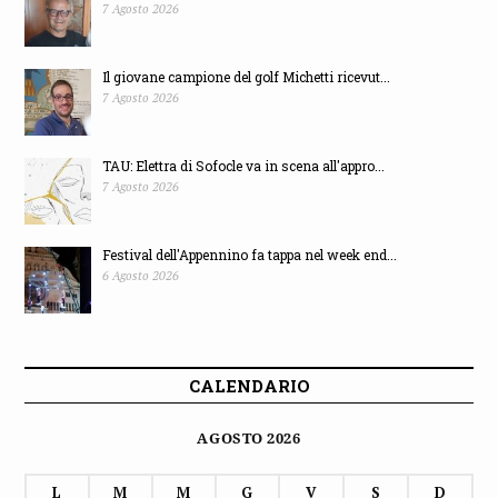
7 Agosto 2026
Il giovane campione del golf Michetti ricevut...
7 Agosto 2026
TAU: Elettra di Sofocle va in scena all'appro...
7 Agosto 2026
Festival dell'Appennino fa tappa nel week end...
6 Agosto 2026
CALENDARIO
AGOSTO 2026
L
M
M
G
V
S
D