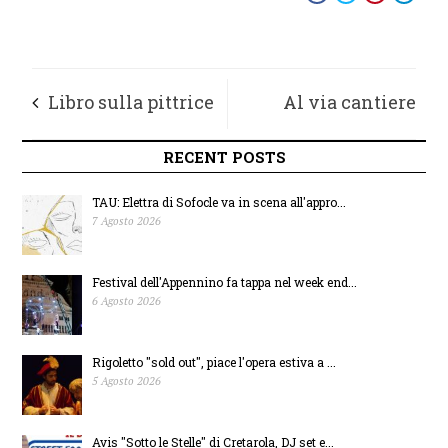
Libro sulla pittrice
Al via cantiere
Bonarelli presentato
ponte ciclopedonale
RECENT POSTS
alla Notte dei Musei
Molini-Campiglione
TAU: Elettra di Sofocle va in scena all'appro...
7 Agosto 2026
di Montegranaro
Festival dell'Appennino fa tappa nel week end...
6 Agosto 2026
Rigoletto "sold out", piace l'opera estiva a ...
5 Agosto 2026
Avis "Sotto le Stelle" di Cretarola, DJ set e...