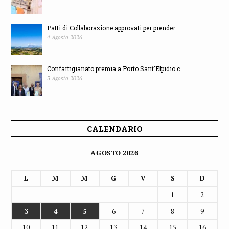
Patti di Collaborazione approvati per prender...
4 Agosto 2026
Confartigianato premia a Porto Sant'Elpidio c...
3 Agosto 2026
CALENDARIO
AGOSTO 2026
L
M
M
G
V
S
D
1
2
3
4
5
6
7
8
9
10
11
12
13
14
15
16