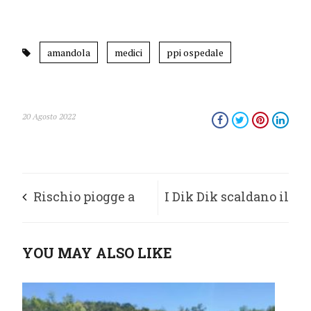
amandola
medici
ppi ospedale
20 Agosto 2022
Rischio piogge a
I Dik Dik scaldano il
Porto San Giorgio,
borgo di Civitanova
YOU MAY ALSO LIKE
Senzacqua rifà il
Alta
fosso dalla strada