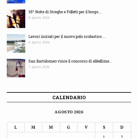
35^ Notte di Streghe e Folletti per il borgo ...
8 Agosto 2026
Lavori iniziati per il nuovo polo scolastico ...
8 Agosto 2026
San Bartolomeo vince il concorso di abbellime...
7 Agosto 2026
CALENDARIO
AGOSTO 2026
L
M
M
G
V
S
D
1
2