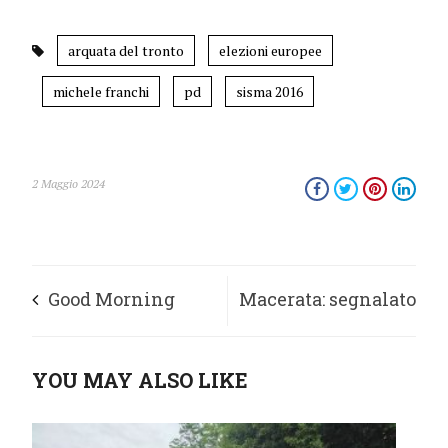
arquata del tronto
elezioni europee
michele franchi
pd
sisma 2016
2 Maggio 2024
Good Morning
Macerata: segnalato
Sibillini, il 12
giovane spacciatore
YOU MAY ALSO LIKE
maggio ad