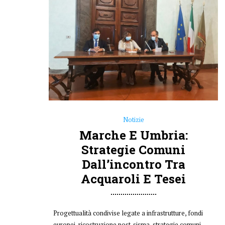
Notizie
Marche E Umbria:
Strategie Comuni
Dall’incontro Tra
Acquaroli E Tesei
Progettualità condivise legate a infrastrutture, fondi
europei, ricostruzione post-sisma, strategie comuni.
Sono stati i macrotemi al centro di una riunione tra i
Presidenti di Marche e Umbria, Francesco Acquaroli e
Donatella Tesei, tenutasi questa mattina a Palazzo
Donini, a Perugia, con i rispettivi staff tecnici. Un
incontro “non formale o istituzionale ma già
operativo”, come...