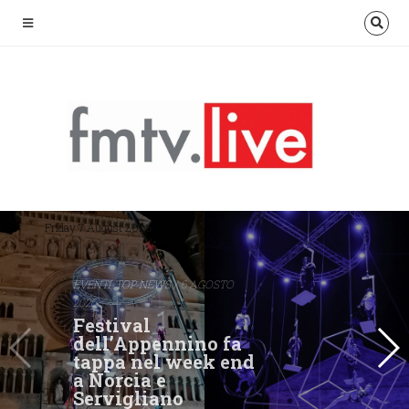
Friday 7 August 2026
EVENTI
,
TOP NEWS
/ 6 AGOSTO
2026
Festival
dell’Appennino fa
tappa nel week end
a Norcia e
Servigliano