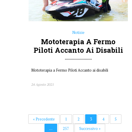
Mototerapia a Fermo Piloti Accanto ai disabili
24 Agosto 2021
« Precedente
1
2
3
4
5
…
257
Successivo »