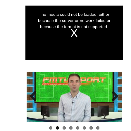
This
The media could not be loaded, either
is
because the server or network failed or
a
modal
because the format is not supported.
window.
Previous
Next
NOTIZIE