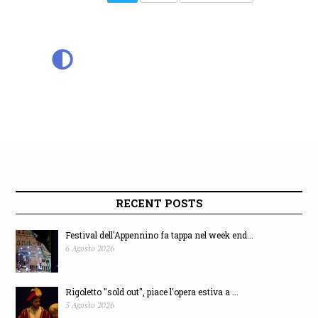
RECENT POSTS
Festival dell'Appennino fa tappa nel week end...
6 Agosto 2026
Rigoletto "sold out", piace l'opera estiva a ...
5 Agosto 2026
Avis "Sotto le Stelle" di Cretarola, DJ set e...
4 Agosto 2026
Buffone chiude il 20° festival organistico "A...
4 Agosto 2026