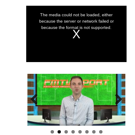
This
The media could not be loaded, either
is
because the server or network failed or
a
modal
because the format is not supported.
window.
Previous
Next
NOTIZIE