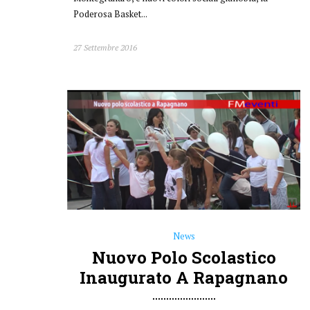
News
Nuovo Polo Scolastico
Inaugurato A Rapagnano
Inaugurazione in grande stile domenica 11 settembre
per il nuovo polo scolastico di Rapagnano, aule nuove
di zecca e attrezzature di ultima generazione pronte a
ospitare le otto classi medie del piccolo comune della
media Valtenna. Un grande investimento costato un
milione e mezzo di euro realizzato grazie alla
lungimiranza e all’intraprendenza del sindaco Ceroni,...