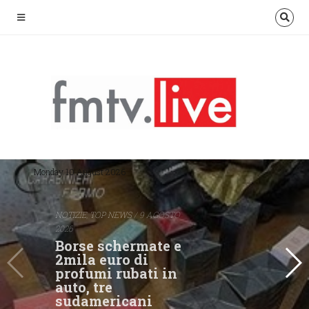
Monday 10 August 2026
NOTIZIE
,
TOP NEWS
/ 9 AGOSTO
2026
Borse schermate e
2mila euro di
profumi rubati in
auto, tre
sudamericani