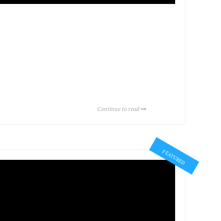
Continue to read
FEATURED