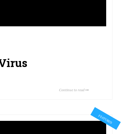
 Virus
Continue to read
FEATURED