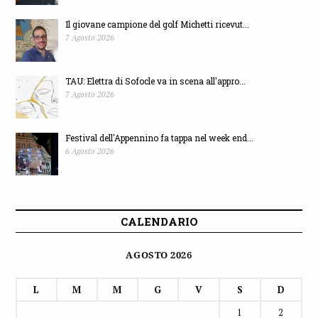
Il giovane campione del golf Michetti ricevut...
7 Agosto 2026
TAU: Elettra di Sofocle va in scena all'appro...
7 Agosto 2026
Festival dell'Appennino fa tappa nel week end...
6 Agosto 2026
CALENDARIO
AGOSTO 2026
L
M
M
G
V
S
D
1
2