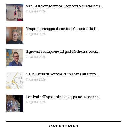
fondi per i piccoli
Giorgio per riflettere
San Bartolomeo vince il concorso di abbellime...
7 Agosto 2026
comuni
su giovani,
Vesprini omaggia il direttore Cocciaro: "la N...
costituzione e
7 Agosto 2026
giustizia
Il giovane campione del golf Michetti ricevut...
7 Agosto 2026
TAU: Elettra di Sofocle va in scena all'appro...
7 Agosto 2026
Festival dell'Appennino fa tappa nel week end...
6 Agosto 2026
CATEGORIES