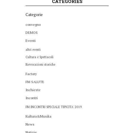
CATEGORIES
Categorie
convegno
DEMOS
Eventi
altri eventi
Cultura e Spettacoli
Rievocazioni storiche
Factory
FM SALUTE
Inchieste
Incontri
FM INCONTRI SPECIALE TIPICITA' 2019
Kultura&Musika
News
Notizie