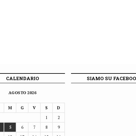
CALENDARIO
SIAMO SU FACEBO
AGOSTO 2026
M
G
V
S
D
1
2
5
6
7
8
9