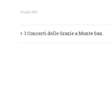
8 Luglio 2026
I Concerti delle Grazie a Monte San
Martino, Chantal Veit apre il 12 luglio