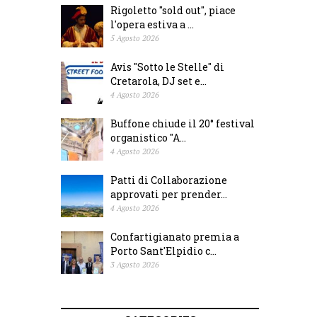
Rigoletto "sold out", piace
l'opera estiva a ...
5 Agosto 2026
Avis "Sotto le Stelle" di
Cretarola, DJ set e...
4 Agosto 2026
Buffone chiude il 20° festival
organistico "A...
4 Agosto 2026
Patti di Collaborazione
approvati per prender...
4 Agosto 2026
Confartigianato premia a
Porto Sant'Elpidio c...
3 Agosto 2026