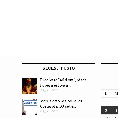
RECENT POSTS
Rigoletto "sold out", piace
l'opera estiva a ...
5 Agosto 2026
L
M
Avis "Sotto le Stelle" di
Cretarola, DJ set e...
3
4
4 Agosto 2026