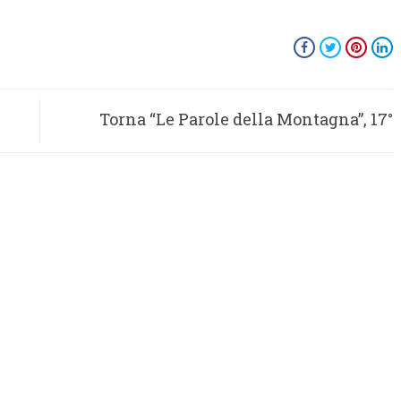
Torna “Le Parole della Montagna”, 17°
festival presentato a Roma nel segno del
“soccorso”