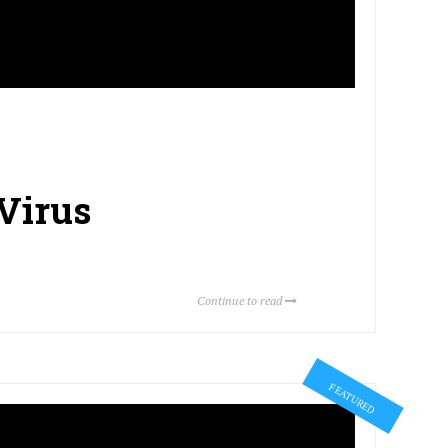
 Virus
Continue to read
FEATURED