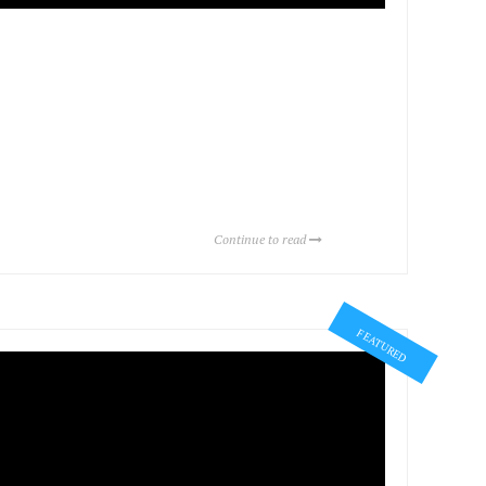
Continue to read
FEATURED