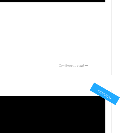
Continue to read
FEATURED