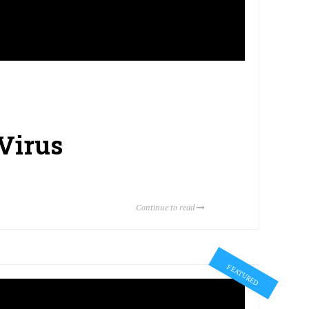
 Virus
Continue to read
FEATURED