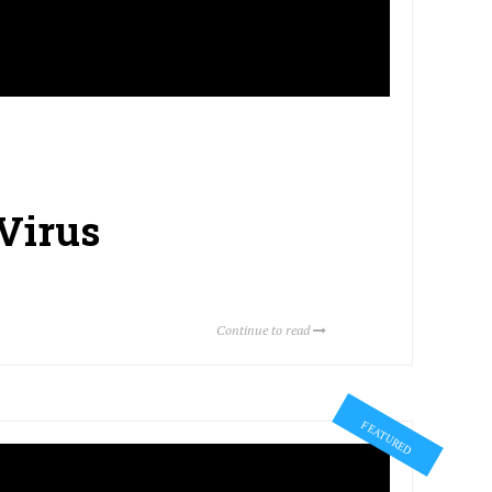
 Virus
Continue to read
FEATURED