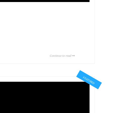
Continue to read
FEATURED