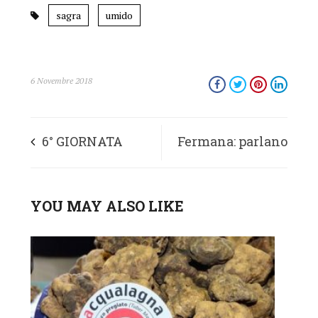
sagra
umido
6 Novembre 2018
6° GIORNATA
Fermana: parlano
DELL’ECONOMIA
Destro e Scrosta
YOU MAY ALSO LIKE