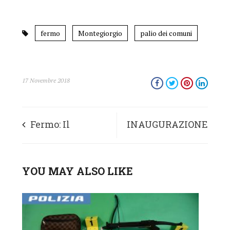
fermo
Montegiorgio
palio dei comuni
17 Novembre 2018
Fermo: Il
INAUGURAZIONE
Trovatore di Verdi
ANNO
YOU MAY ALSO LIKE
apre la stagione
ACCADEMICO
lirica al Teatro
ISTITUTO
dell’Aquila
TEOLOGICO