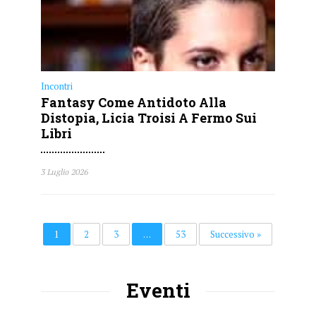
Incontri
Fantasy Come Antidoto Alla
Distopia, Licia Troisi A Fermo Sui
Libri
3 Luglio 2026
1
2
3
…
53
Successivo »
Eventi