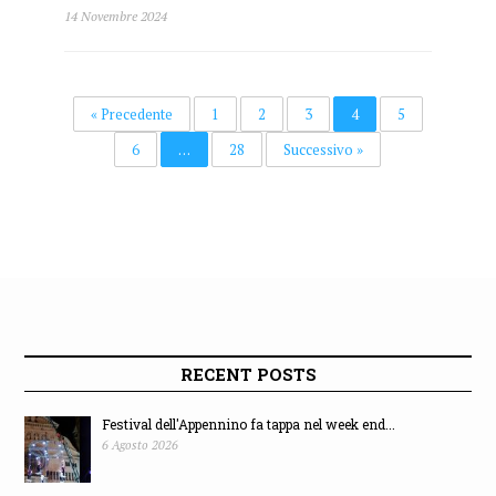
14 Novembre 2024
« Precedente
1
2
3
4
5
6
…
28
Successivo »
RECENT POSTS
Festival dell'Appennino fa tappa nel week end...
6 Agosto 2026