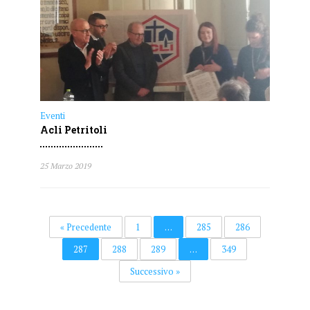
Eventi
Acli Petritoli
25 Marzo 2019
« Precedente
1
…
285
286
287
288
289
…
349
Successivo »